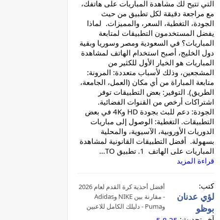
التي تتيح لك مشاهدة المباريات على هاتفك،
مع مراجعة دقيقة لكل تطبيق من حيث
الجودة، التغطية، السعر، والمميزات. لماذا
يفضل المستخدمون التطبيقات لمتابعة
المباريات؟ في السعودية ومصر وسوريا وبقية
دول الخليج، أصبح استخدام الهاتف لمشاهدة
المباريات هو الخيار الأول للكثير من
المشجعين، وذلك لأسباب متعددة: المرونة:
متابعة المباراة من أي مكان (العمل، الجامعة،
الطريق). التوفير: بعض التطبيقات توفر
اشتراكات أرخص من القنوات الفضائية.
الجودة: دعم للبث بجودة HD و4K في بعض
التطبيقات. التغطية: الوصول إلى مباريات
الدوريات الأوروبية، الآسيوية، والمحلية
بسهولة. أفضل التطبيقات القانونية لمشاهدة
المباريات على الهاتف 1. تطبيق TO...
قراءة المزيد
كتب:
أفضل أحذية كرة القدم لعام 2026
لؤي عدنان
- مقارنة بين NIKE وAdidas
وPuma - دليلك الكامل للاعبين
بوظو
في العالم العربي
آخر تحديث: