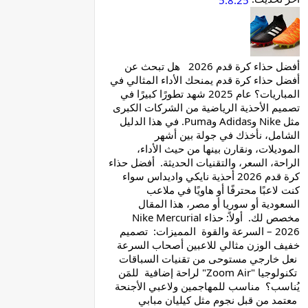
5.8.25
أفضل حذاء كرة قدم 2026 هل تبحث عن
أفضل حذاء كرة قدم يمنحك الأداء المثالي في
المباريات؟ عام 2025 شهد تطورًا كبيرًا في
تصميم الأحذية الرياضية من الشركات الكبرى
مثل Nike وAdidas وPuma. في هذا الدليل
الشامل، نأخذك في جولة بين أشهر
الموديلات، ونقارن بينها من حيث الأداء،
الراحة، السعر، والتقنيات الحديثة. أفضل حذاء
كرة قدم 2026 أحذية نايكي واديداس سواء
كنت لاعبًا محترفًا أو هاويًا في ملاعب
السعودية أو سوريا أو مصر، هذا المقال
مخصص لك. أولاً: حذاء Nike Mercurial
2026 – السرعة والقوة المميزات: تصميم
خفيف الوزن مثالي للاعبين أصحاب السرعة
نعل خارجي مستوحى من تقنيات السباقات
تكنولوجيا "Zoom Air" لراحة إضافية للمَن
يُناسب؟ مناسب للمهاجمين ولاعبي الأجنحة
معتمد من قبل نجوم مثل كيليان مبابي