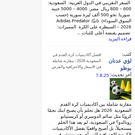
السعر التقريبي في الدول العربية: السعودية:
600 – 800 ريال مصر: 4000 – 5000 جنيه
سوريا: نحو 500 ألف ليرة سورية (حسب
السوق السوداء) ثانيًا: Adidas Predator
2026 – السيطرة على الكرة المميزات:
تصميم بقبضة أعلى للثبات ...
قراءة المزيد
كتب:
افضل أكاديميات كرة القدم في
لؤي عدنان
السعودية 2026 - مقارنة شاملة
في الاسعار والاحترافية والفرص
بوظو
آخر تحديث:
7.8.25
مقارنة شاملة بين اكاديميات كرة القدم
السعودية 2026 هل تحلم بأن يصبح ابنك نجمًا
كرويًا مثل سالم الدوسري أو كريستيانو
رونالدو؟ في السعودية، لم يعد هذا الحلم
مستحيلاً، بل أصبح واقعيًا بفضل الأكاديميات
الكروية الاحترافية التي أصبحت تنتشر في