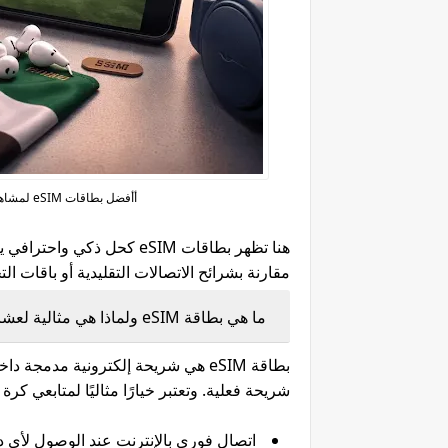
أأفضل بطاقات eSIM لمشاهدة مباريات كرة القدم في الخليج 2026 بدون تقطيع
هنا تظهر بطاقات eSIM كحل 
مقارنة بشرائح الاتصالات التقليدية أو باقات الت
ما هي بطاقة eSIM ولماذا هي مثالية لعشاق كرة القدم؟
بطاقة eSIM هي شريحة إلكترونية مدمج
شريحة فعلية. وتعتبر خيارًا مثاليًا لمتابعي كرة 
اتصال فوري بالإنترنت عند الوصول لأي د