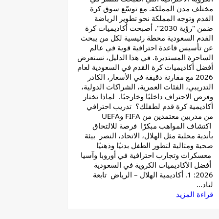
مختلف مدن المملكة. مع توسّع سوق كرة
القدم وتوجه المملكة نحو تطوير الرياضة
ضمن "رؤية 2030"، أصبحت أكاديميات كرة
القدم السعودية محطة رئيسية لكل من يبحث
عن تأسيس قاعدة احترافية قوية في عالم
الساحرة المستديرة. في هذا الدليل، نستعرض
أفضل أكاديميات كرة القدم في السعودية لعام
2026 مع مقارنة دقيقة في الأسعار، الكادر
التدريبي، الفئات العمرية، الشراكات الدولية،
وفرص الاحتراف داخليًا وخارجيًا. لماذا تختار
أكاديمية كرة قدم لطفلك؟ تدريب احترافي
من مدربين معتمدين من FIFA وUEFA
اكتشاف المواهب مبكرًا فرصة للالتحاق
بأندية محلية مثل الهلال، الاتحاد، النصر بيئة
صحية ومثالية لتطور الطفل بدنيًا وذهنيًا
معسكرات وتجارب احترافية في أوروبا وآسيا
أفضل الأكاديميات الكروية في السعودية
2026: 1. أكاديمية الهلال – الرياض تابعة
لناد...
قراءة المزيد