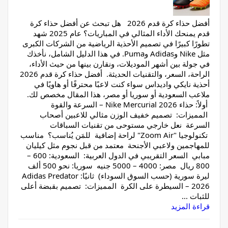
أفضل حذاء كرة قدم 2026 هل تبحث عن أفضل حذاء كرة
قدم يمنحك الأداء المثالي في المباريات؟ عام 2025 شهد
تطورًا كبيرًا في تصميم الأحذية الرياضية من الشركات الكبرى
مثل Nike وAdidas وPuma. في هذا الدليل الشامل، نأخذك
في جولة بين أشهر الموديلات، ونقارن بينها من حيث الأداء،
الراحة، السعر، والتقنيات الحديثة. أفضل حذاء كرة قدم 2026
أحذية نايكي واديداس سواء كنت لاعبًا محترفًا أو هاويًا في
ملاعب السعودية أو سوريا أو مصر، هذا المقال مخصص لك.
أولاً: حذاء Nike Mercurial 2026 – السرعة والقوة
المميزات: تصميم خفيف الوزن مثالي للاعبين أصحاب
السرعة نعل خارجي مستوحى من تقنيات السباقات
تكنولوجيا "Zoom Air" لراحة إضافية للمَن يُناسب؟ مناسب
للمهاجمين ولاعبي الأجنحة معتمد من قبل نجوم مثل كيليان
مبابي السعر التقريبي في الدول العربية: السعودية: 600 –
800 ريال مصر: 4000 – 5000 جنيه سوريا: نحو 500 ألف
ليرة سورية (حسب السوق السوداء) ثانيًا: Adidas Predator
2026 – السيطرة على الكرة المميزات: تصميم بقبضة أعلى
للثبات ...
قراءة المزيد