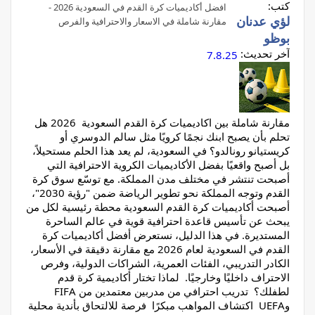
كتب:
افضل أكاديميات كرة القدم في السعودية 2026 -
لؤي عدنان
مقارنة شاملة في الاسعار والاحترافية والفرص
بوظو
آخر تحديث:
7.8.25
مقارنة شاملة بين اكاديميات كرة القدم السعودية 2026 هل
تحلم بأن يصبح ابنك نجمًا كرويًا مثل سالم الدوسري أو
كريستيانو رونالدو؟ في السعودية، لم يعد هذا الحلم مستحيلاً،
بل أصبح واقعيًا بفضل الأكاديميات الكروية الاحترافية التي
أصبحت تنتشر في مختلف مدن المملكة. مع توسّع سوق كرة
القدم وتوجه المملكة نحو تطوير الرياضة ضمن "رؤية 2030"،
أصبحت أكاديميات كرة القدم السعودية محطة رئيسية لكل من
يبحث عن تأسيس قاعدة احترافية قوية في عالم الساحرة
المستديرة. في هذا الدليل، نستعرض أفضل أكاديميات كرة
القدم في السعودية لعام 2026 مع مقارنة دقيقة في الأسعار،
الكادر التدريبي، الفئات العمرية، الشراكات الدولية، وفرص
الاحتراف داخليًا وخارجيًا. لماذا تختار أكاديمية كرة قدم
لطفلك؟ تدريب احترافي من مدربين معتمدين من FIFA
وUEFA اكتشاف المواهب مبكرًا فرصة للالتحاق بأندية محلية