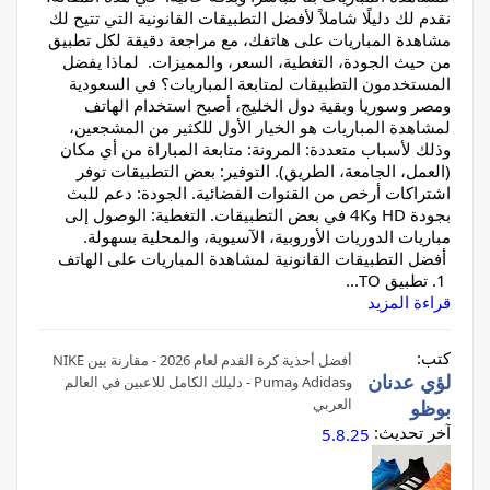
نقدم لك دليلًا شاملاً لأفضل التطبيقات القانونية التي تتيح لك
مشاهدة المباريات على هاتفك، مع مراجعة دقيقة لكل تطبيق
من حيث الجودة، التغطية، السعر، والمميزات. لماذا يفضل
المستخدمون التطبيقات لمتابعة المباريات؟ في السعودية
ومصر وسوريا وبقية دول الخليج، أصبح استخدام الهاتف
لمشاهدة المباريات هو الخيار الأول للكثير من المشجعين،
وذلك لأسباب متعددة: المرونة: متابعة المباراة من أي مكان
(العمل، الجامعة، الطريق). التوفير: بعض التطبيقات توفر
اشتراكات أرخص من القنوات الفضائية. الجودة: دعم للبث
بجودة HD و4K في بعض التطبيقات. التغطية: الوصول إلى
مباريات الدوريات الأوروبية، الآسيوية، والمحلية بسهولة.
أفضل التطبيقات القانونية لمشاهدة المباريات على الهاتف
1. تطبيق TO...
قراءة المزيد
كتب:
أفضل أحذية كرة القدم لعام 2026 - مقارنة بين NIKE
لؤي عدنان
وAdidas وPuma - دليلك الكامل للاعبين في العالم
العربي
بوظو
آخر تحديث:
5.8.25