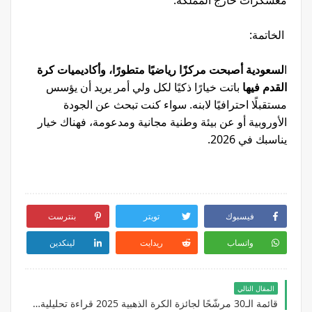
الخاتمة:
ا
لسعودية أصبحت مركزًا رياضيًا متطورًا، وأكاديميات كرة
القدم فيها
باتت خيارًا ذكيًا لكل ولي أمر يريد أن يؤسس
مستقبلًا احترافيًا لابنه. سواء كنت تبحث عن الجودة
الأوروبية أو عن بيئة وطنية مجانية ومدعومة، فهناك خيار
يناسبك في 2026.
فيسبوك
تويتر
بنترست
واتساب
ريدايت
لينكدين
المقال التالي
قائمة الـ30 مرشّحًا لجائزة الكرة الذهبية 2025 قراءة تحليلية ترسم ملامح السباق قبل حفل باريس