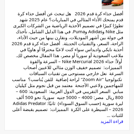
أفضل حذاء كرة قدم 2026 هل تبحث عن أفضل حذاء كرة
قدم يمنحك الأداء المثالي في المباريات؟ عام 2025 شهد
تطورًا كبيرًا في تصميم الأحذية الرياضية من الشركات الكبرى
مثل Nike وAdidas وPuma. في هذا الدليل الشامل، نأخذك
في جولة بين أشهر الموديلات، ونقارن بينها من حيث الأداء،
الراحة، السعر، والتقنيات الحديثة. أفضل حذاء كرة قدم 2026
أحذية نايكي واديداس سواء كنت لاعبًا محترفًا أو هاويًا في
ملاعب السعودية أو سوريا أو مصر، هذا المقال مخصص لك.
أولاً: حذاء Nike Mercurial 2026 – السرعة والقوة
المميزات: تصميم خفيف الوزن مثالي للاعبين أصحاب
السرعة نعل خارجي مستوحى من تقنيات السباقات
تكنولوجيا "Zoom Air" لراحة إضافية للمَن يُناسب؟ مناسب
للمهاجمين ولاعبي الأجنحة معتمد من قبل نجوم مثل كيليان
مبابي السعر التقريبي في الدول العربية: السعودية: 600 –
800 ريال مصر: 4000 – 5000 جنيه سوريا: نحو 500 ألف
ليرة سورية (حسب السوق السوداء) ثانيًا: Adidas Predator
2026 – السيطرة على الكرة المميزات: تصميم بقبضة أعلى
للثبات ...
قراءة المزيد