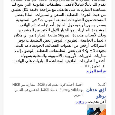
نقدم لك دليلًا شاملاً لأفضل التطبيقات القانونية التي تتيح لك
مشاهدة المباريات على هاتفك، مع مراجعة دقيقة لكل تطبيق
من حيث الجودة، التغطية، السعر، والمميزات. لماذا يفضل
المستخدمون التطبيقات لمتابعة المباريات؟ في السعودية
ومصر وسوريا وبقية دول الخليج، أصبح استخدام الهاتف
لمشاهدة المباريات هو الخيار الأول للكثير من المشجعين،
وذلك لأسباب متعددة: المرونة: متابعة المباراة من أي مكان
(العمل، الجامعة، الطريق). التوفير: بعض التطبيقات توفر
اشتراكات أرخص من القنوات الفضائية. الجودة: دعم للبث
بجودة HD و4K في بعض التطبيقات. التغطية: الوصول إلى
مباريات الدوريات الأوروبية، الآسيوية، والمحلية بسهولة.
أفضل التطبيقات القانونية لمشاهدة المباريات على الهاتف
1. تطبيق TO...
قراءة المزيد
كتب:
أفضل أحذية كرة القدم لعام 2026 - مقارنة بين NIKE
لؤي عدنان
وAdidas وPuma - دليلك الكامل للاعبين في العالم
العربي
بوظو
آخر تحديث:
5.8.25