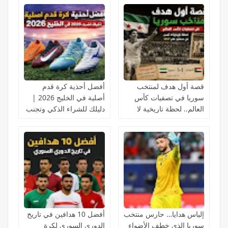
قصة أول هدف لمنتخب
أفضل أحذية كرة قدم
سوريا في تصفيات كأس
أصلية في الخليج 2026 |
العالم.. لحظة تاريخية لا
دليلك للشراء الذكي وتجنب
تُنسى في دمشق عام 1957
التقليد
إلياس هدايا… حارس منتخب
أفضل 10 هدافين في تاريخ
سوريا الذي خطف الأضواء
الدوري السوري لكرة