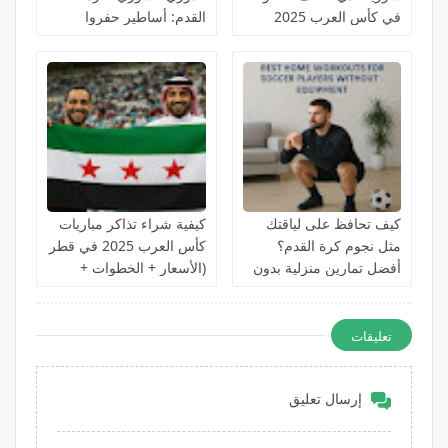
في كأس العرب 2025
القدم: أساطير حفروا
أسماءهم في ذاكرة
الجماهير
كيف تحافظ على لياقتك
كيفية شراء تذاكر مباريات
مثل نجوم كرة القدم؟
كأس العرب 2025 في قطر
أفضل تمارين منزلية بدون
(الأسعار + الخطوات +
معدات 2026
الرابط الرسمي)
تعليقات
إرسال تعليق