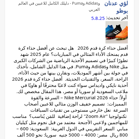
لؤي عدنان
وAdidas وPuma - دليلك الكامل للاعبين في العالم
العربي
بوظو
آخر تحديث:
5.8.25
أفضل حذاء كرة قدم 2026 هل تبحث عن أفضل حذاء كرة
قدم يمنحك الأداء المثالي في المباريات؟ عام 2025 شهد
تطورًا كبيرًا في تصميم الأحذية الرياضية من الشركات الكبرى
مثل Nike وAdidas وPuma. في هذا الدليل الشامل، نأخذك
في جولة بين أشهر الموديلات، ونقارن بينها من حيث الأداء،
الراحة، السعر، والتقنيات الحديثة. أفضل حذاء كرة قدم 2026
أحذية نايكي واديداس سواء كنت لاعبًا محترفًا أو هاويًا في
ملاعب السعودية أو سوريا أو مصر، هذا المقال مخصص لك.
أولاً: حذاء Nike Mercurial 2026 – السرعة والقوة
المميزات: تصميم خفيف الوزن مثالي للاعبين أصحاب
السرعة نعل خارجي مستوحى من تقنيات السباقات
تكنولوجيا "Zoom Air" لراحة إضافية للمَن يُناسب؟ مناسب
للمهاجمين ولاعبي الأجنحة معتمد من قبل نجوم مثل كيليان
مبابي السعر التقريبي في الدول العربية: السعودية: 600 –
800 ريال مصر: 4000 – 5000 جنيه سوريا: نحو 500 ألف