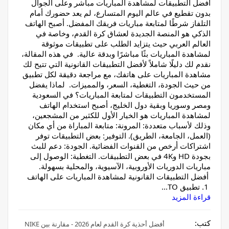
أفضل التطبيقات لمشاهدة المباريات مباشر وعلى الجوال
بدون تقطيع في عالم اليوم المتسارع، لم يعد حضورك أمام
التلفاز شرطًا لمتابعة مباريات فريقك المفضل. أصبح الهاتف
الذكي هو المنصة الجديدة لعشاق كرة القدم، وخاصة في
العالم العربي حيث يتزايد الطلب على تطبيقات موثوقة
لمشاهدة المباريات بثًا مباشرًا وبدقة عالية. في هذه المقالة،
نقدم لك دليلًا شاملاً لأفضل التطبيقات القانونية التي تتيح لك
مشاهدة المباريات على هاتفك، مع مراجعة دقيقة لكل تطبيق
من حيث الجودة، التغطية، السعر، والمميزات. لماذا يفضل
المستخدمون التطبيقات لمتابعة المباريات؟ في السعودية
ومصر وسوريا وبقية دول الخليج، أصبح استخدام الهاتف
لمشاهدة المباريات هو الخيار الأول للكثير من المشجعين،
وذلك لأسباب متعددة: المرونة: متابعة المباراة من أي مكان
(العمل، الجامعة، الطريق). التوفير: بعض التطبيقات توفر
اشتراكات أرخص من القنوات الفضائية. الجودة: دعم للبث
بجودة HD و4K في بعض التطبيقات. التغطية: الوصول إلى
مباريات الدوريات الأوروبية، الآسيوية، والمحلية بسهولة.
أفضل التطبيقات القانونية لمشاهدة المباريات على الهاتف
1. تطبيق TO...
قراءة المزيد
كتب:
أفضل أحذية كرة القدم لعام 2026 - مقارنة بين NIKE