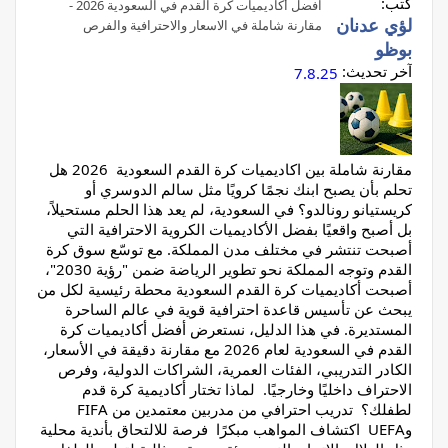
كتب:
افضل أكاديميات كرة القدم في السعودية 2026 -
لؤي عدنان
مقارنة شاملة في الاسعار والاحترافية والفرص
بوظو
آخر تحديث:
7.8.25
مقارنة شاملة بين اكاديميات كرة القدم السعودية 2026 هل
تحلم بأن يصبح ابنك نجمًا كرويًا مثل سالم الدوسري أو
كريستيانو رونالدو؟ في السعودية، لم يعد هذا الحلم مستحيلاً،
بل أصبح واقعيًا بفضل الأكاديميات الكروية الاحترافية التي
أصبحت تنتشر في مختلف مدن المملكة. مع توسّع سوق كرة
القدم وتوجه المملكة نحو تطوير الرياضة ضمن "رؤية 2030"،
أصبحت أكاديميات كرة القدم السعودية محطة رئيسية لكل من
يبحث عن تأسيس قاعدة احترافية قوية في عالم الساحرة
المستديرة. في هذا الدليل، نستعرض أفضل أكاديميات كرة
القدم في السعودية لعام 2026 مع مقارنة دقيقة في الأسعار،
الكادر التدريبي، الفئات العمرية، الشراكات الدولية، وفرص
الاحتراف داخليًا وخارجيًا. لماذا تختار أكاديمية كرة قدم
لطفلك؟ تدريب احترافي من مدربين معتمدين من FIFA
وUEFA اكتشاف المواهب مبكرًا فرصة للالتحاق بأندية محلية