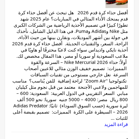
أفضل حذاء كرة قدم 2026 هل تبحث عن أفضل حذاء كرة
قدم يمنحك الأداء المثالي في المباريات؟ عام 2025 شهد
تطورًا كبيرًا في تصميم الأحذية الرياضية من الشركات الكبرى
مثل Nike وAdidas وPuma. في هذا الدليل الشامل، نأخذك
في جولة بين أشهر الموديلات، ونقارن بينها من حيث الأداء،
الراحة، السعر، والتقنيات الحديثة. أفضل حذاء كرة قدم 2026
أحذية نايكي واديداس سواء كنت لاعبًا محترفًا أو هاويًا في
ملاعب السعودية أو سوريا أو مصر، هذا المقال مخصص لك.
أولاً: حذاء Nike Mercurial 2026 – السرعة والقوة
المميزات: تصميم خفيف الوزن مثالي للاعبين أصحاب
السرعة نعل خارجي مستوحى من تقنيات السباقات
تكنولوجيا "Zoom Air" لراحة إضافية للمَن يُناسب؟ مناسب
للمهاجمين ولاعبي الأجنحة معتمد من قبل نجوم مثل كيليان
مبابي السعر التقريبي في الدول العربية: السعودية: 600 –
800 ريال مصر: 4000 – 5000 جنيه سوريا: نحو 500 ألف
ليرة سورية (حسب السوق السوداء) ثانيًا: Adidas Predator
2026 – السيطرة على الكرة المميزات: تصميم بقبضة أعلى
للثبات ...
قراءة المزيد