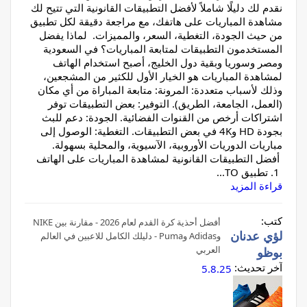
نقدم لك دليلًا شاملاً لأفضل التطبيقات القانونية التي تتيح لك
مشاهدة المباريات على هاتفك، مع مراجعة دقيقة لكل تطبيق
من حيث الجودة، التغطية، السعر، والمميزات. لماذا يفضل
المستخدمون التطبيقات لمتابعة المباريات؟ في السعودية
ومصر وسوريا وبقية دول الخليج، أصبح استخدام الهاتف
لمشاهدة المباريات هو الخيار الأول للكثير من المشجعين،
وذلك لأسباب متعددة: المرونة: متابعة المباراة من أي مكان
(العمل، الجامعة، الطريق). التوفير: بعض التطبيقات توفر
اشتراكات أرخص من القنوات الفضائية. الجودة: دعم للبث
بجودة HD و4K في بعض التطبيقات. التغطية: الوصول إلى
مباريات الدوريات الأوروبية، الآسيوية، والمحلية بسهولة.
أفضل التطبيقات القانونية لمشاهدة المباريات على الهاتف
1. تطبيق TO...
قراءة المزيد
كتب:
أفضل أحذية كرة القدم لعام 2026 - مقارنة بين NIKE
لؤي عدنان
وAdidas وPuma - دليلك الكامل للاعبين في العالم
العربي
بوظو
آخر تحديث:
5.8.25