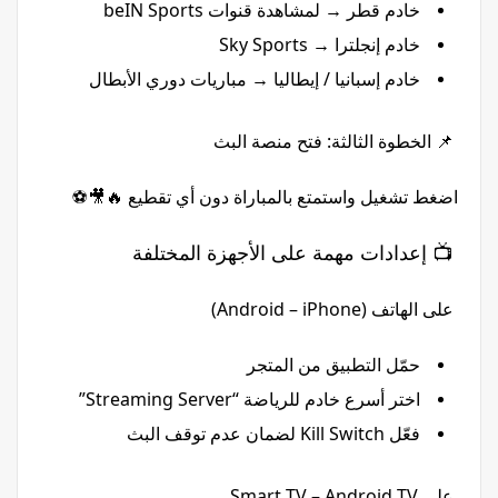
خادم قطر → لمشاهدة قنوات beIN Sports
خادم إنجلترا → Sky Sports
خادم إسبانيا / إيطاليا → مباريات دوري الأبطال
📌 الخطوة الثالثة: فتح منصة البث
اضغط تشغيل واستمتع بالمباراة دون أي تقطيع 🔥🎥⚽
📺 إعدادات مهمة على الأجهزة المختلفة
على الهاتف (Android – iPhone)
حمّل التطبيق من المتجر
اختر أسرع خادم للرياضة “Streaming Server”
فعّل Kill Switch لضمان عدم توقف البث
على Smart TV – Android TV