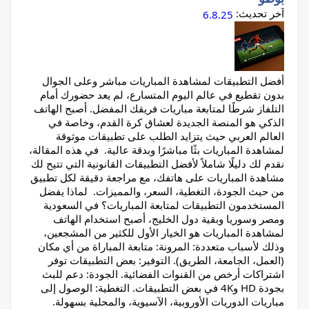
آخر تحديث:
6.8.25
أفضل التطبيقات لمشاهدة المباريات مباشر وعلى الجوال
بدون تقطيع في عالم اليوم المتسارع، لم يعد حضورك أمام
التلفاز شرطًا لمتابعة مباريات فريقك المفضل. أصبح الهاتف
الذكي هو المنصة الجديدة لعشاق كرة القدم، وخاصة في
العالم العربي حيث يتزايد الطلب على تطبيقات موثوقة
لمشاهدة المباريات بثًا مباشرًا وبدقة عالية. في هذه المقالة،
نقدم لك دليلًا شاملاً لأفضل التطبيقات القانونية التي تتيح لك
مشاهدة المباريات على هاتفك، مع مراجعة دقيقة لكل تطبيق
من حيث الجودة، التغطية، السعر، والمميزات. لماذا يفضل
المستخدمون التطبيقات لمتابعة المباريات؟ في السعودية
ومصر وسوريا وبقية دول الخليج، أصبح استخدام الهاتف
لمشاهدة المباريات هو الخيار الأول للكثير من المشجعين،
وذلك لأسباب متعددة: المرونة: متابعة المباراة من أي مكان
(العمل، الجامعة، الطريق). التوفير: بعض التطبيقات توفر
اشتراكات أرخص من القنوات الفضائية. الجودة: دعم للبث
بجودة HD و4K في بعض التطبيقات. التغطية: الوصول إلى
مباريات الدوريات الأوروبية، الآسيوية، والمحلية بسهولة.