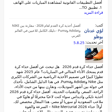
أفضل التطبيقات القانونية لمشاهدة المباريات على الهاتف
1. تطبيق TO...
قراءة المزيد
كتب:
أفضل أحذية كرة القدم لعام 2026 - مقارنة بين NIKE
لؤي عدنان
وAdidas وPuma - دليلك الكامل للاعبين في العالم
العربي
بوظو
آخر تحديث:
5.8.25
أفضل حذاء كرة قدم 2026 هل تبحث عن أفضل حذاء كرة
قدم يمنحك الأداء المثالي في المباريات؟ عام 2025 شهد
تطورًا كبيرًا في تصميم الأحذية الرياضية من الشركات الكبرى
مثل Nike وAdidas وPuma. في هذا الدليل الشامل، نأخذك
في جولة بين أشهر الموديلات، ونقارن بينها من حيث الأداء،
الراحة، السعر، والتقنيات الحديثة. أفضل حذاء كرة قدم 2026
أحذية نايكي واديداس سواء كنت لاعبًا محترفًا أو هاويًا في
ملاعب السعودية أو سوريا أو مصر، هذا المقال مخصص لك.
أولاً: حذاء Nike Mercurial 2026 – السرعة والقوة
المميزات: تصميم خفيف الوزن مثالي للاعبين أصحاب