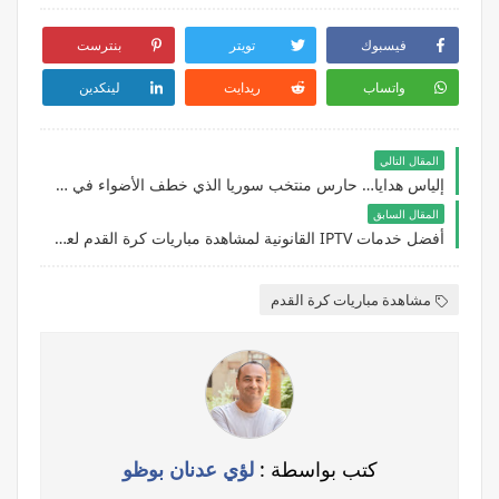
فيسبوك
تويتر
بنترست
واتساب
ريدايت
لينكدين
المقال التالي
إلياس هدايا… حارس منتخب سوريا الذي خطف الأضواء في كأس العرب 2025
المقال السابق
أفضل خدمات IPTV القانونية لمشاهدة مباريات كرة القدم لعام 2026
مشاهدة مباريات كرة القدم
كتب بواسطة :
لؤي عدنان بوظو