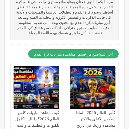
مرحبا بكم انا لؤي عدنان بوظو صانع محتوى وباحث في عالم كرة
القدم . من خلال هذه المدونة أقدم مقالات حصرية وموثقة تغطي
أساطير ونجوم كرة القدم والبطولات العالمية والمنتخبات والأندية
الى جانب الذكريات والقصص الكروية والتحليلات الفنية ومتابعة
أبرز مباريات كرة القدم مع محتوى يهدف الى تقديم المعلومة
الدقيقة باسلوب ممتع واحترافي . اذا كنت من عشاق كرة القدم
فستجد هنا كل ما يثري شغفك بهذه اللعبة الجميلة .
أخر المواضيع من قسم : مشاهدة مباريات كرة القدم
كأس العالم 2026.. لماذا
كيف تشاهد مباريات كأس
سيكون الأغلى والأكثر
العالم 2026؟ دليلك الكامل
مشاهدة وربحًا في تاريخ
للقنوات والتطبيقات والبث