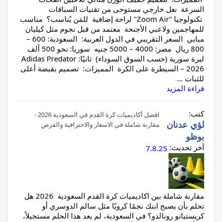
السرعة نعل خارجي مستوحى من تقنيات السباقات
تكنولوجيا "Zoom Air" لراحة إضافية للمَن يُناسب؟ مناسب
للمهاجمين ولاعبي الأجنحة معتمد من قبل نجوم مثل كيليان
مبابي السعر التقريبي في الدول العربية: السعودية: 600 –
800 ريال مصر: 4000 – 5000 جنيه سوريا: نحو 500 ألف
ليرة سورية (حسب السوق السوداء) ثانيًا: Adidas Predator
2026 – السيطرة على الكرة المميزات: تصميم بقبضة أعلى
للثبات ...
قراءة المزيد
كتب:
افضل أكاديميات كرة القدم في السعودية 2026 -
لؤي عدنان
مقارنة شاملة في الاسعار والاحترافية والفرص
بوظو
آخر تحديث:
7.8.25
مقارنة شاملة بين اكاديميات كرة القدم السعودية 2026 هل
تحلم بأن يصبح ابنك نجمًا كرويًا مثل سالم الدوسري أو
كريستيانو رونالدو؟ في السعودية، لم يعد هذا الحلم مستحيلاً،