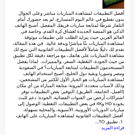
أفضل التطبيقات لمشاهدة المباريات مباشر وعلى الجوال
بدون تقطيع في عالم اليوم المتسارع، لم يعد حضورك أمام
التلفاز شرطًا لمتابعة مباريات فريقك المفضل. أصبح الهاتف
الذكي هو المنصة الجديدة لعشاق كرة القدم، وخاصة في
العالم العربي حيث يتزايد الطلب على تطبيقات موثوقة
لمشاهدة المباريات بثًا مباشرًا وبدقة عالية. في هذه المقالة،
نقدم لك دليلًا شاملاً لأفضل التطبيقات القانونية التي تتيح لك
مشاهدة المباريات على هاتفك، مع مراجعة دقيقة لكل تطبيق
من حيث الجودة، التغطية، السعر، والمميزات. لماذا يفضل
المستخدمون التطبيقات لمتابعة المباريات؟ في السعودية
ومصر وسوريا وبقية دول الخليج، أصبح استخدام الهاتف
لمشاهدة المباريات هو الخيار الأول للكثير من المشجعين،
وذلك لأسباب متعددة: المرونة: متابعة المباراة من أي مكان
(العمل، الجامعة، الطريق). التوفير: بعض التطبيقات توفر
اشتراكات أرخص من القنوات الفضائية. الجودة: دعم للبث
بجودة HD و4K في بعض التطبيقات. التغطية: الوصول إلى
مباريات الدوريات الأوروبية، الآسيوية، والمحلية بسهولة.
أفضل التطبيقات القانونية لمشاهدة المباريات على الهاتف
1. تطبيق TO...
قراءة المزيد