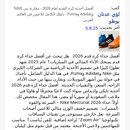
كتب:
أفضل أحذية كرة القدم لعام 2026 - مقارنة بين NIKE
لؤي عدنان
وAdidas وPuma - دليلك الكامل للاعبين في العالم
العربي
بوظو
آخر تحديث:
5.8.25
أفضل حذاء كرة قدم 2026 هل تبحث عن أفضل حذاء كرة
قدم يمنحك الأداء المثالي في المباريات؟ عام 2025 شهد
تطورًا كبيرًا في تصميم الأحذية الرياضية من الشركات الكبرى
مثل Nike وAdidas وPuma. في هذا الدليل الشامل، نأخذك
في جولة بين أشهر الموديلات، ونقارن بينها من حيث الأداء،
الراحة، السعر، والتقنيات الحديثة. أفضل حذاء كرة قدم 2026
أحذية نايكي واديداس سواء كنت لاعبًا محترفًا أو هاويًا في
ملاعب السعودية أو سوريا أو مصر، هذا المقال مخصص لك.
أولاً: حذاء Nike Mercurial 2026 – السرعة والقوة
المميزات: تصميم خفيف الوزن مثالي للاعبين أصحاب
السرعة نعل خارجي مستوحى من تقنيات السباقات
تكنولوجيا "Zoom Air" لراحة إضافية للمَن يُناسب؟ مناسب
للمهاجمين ولاعبي الأجنحة معتمد من قبل نجوم مثل كيليان