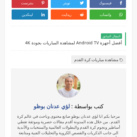
فيسبوك
تويتر
بنترست
واتساب
ريدايت
لينكدين
المقال السابق
أفضل أجهزة Android TV لمشاهدة المباريات بجودة 4K
مشاهدة مباريات كرة القدم
كتب بواسطة :
لؤي عدنان بوظو
مرحبا بكم انا لؤي عدنان بوظو صانع محتوى وباحث في عالم كرة
القدم . من خلال هذه المدونة أقدم مقالات حصرية وموثقة تغطي
أساطير ونجوم كرة القدم والبطولات العالمية والمنتخبات والأندية
الى جانب الذكريات والقصص الكروية والتحليلات الفنية ومتابعة