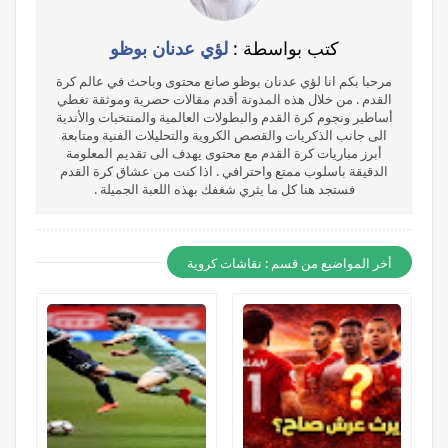
كتب بواسطة :
لؤي عدنان بوظو
مرحبا بكم انا لؤي عدنان بوظو صانع محتوى وباحث في عالم كرة
القدم . من خلال هذه المدونة أقدم مقالات حصرية وموثقة تغطي
أساطير ونجوم كرة القدم والبطولات العالمية والمنتخبات والأندية
الى جانب الذكريات والقصص الكروية والتحليلات الفنية ومتابعة
أبرز مباريات كرة القدم مع محتوى يهدف الى تقديم المعلومة
الدقيقة باسلوب ممتع واحترافي . اذا كنت من عشاق كرة القدم
فستجد هنا كل ما يثري شغفك بهذه اللعبة الجميلة .
أخر المواضيع من قسم : نقاشات كروية