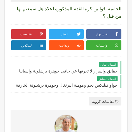
الخاتمة: قوانين كرة القدم المذكورة اعلاه هل سمعتم بها
من قبل ؟
فيسبوك
تويتر
بنترست
واتساب
ريدايت
لينكدين
المقال التالي
حقائق واسرار لا تعرفها عن جافي جوهرة برشلونة واسبانيا
المقال السابق
جواو فيليكس نجم وموهبة البرتغال وجوهرة برشلونة الخارقة
نقاشات كروية