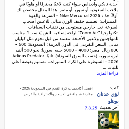
أحذية نايكي واديداس سواء كنت لاعبًا محترفًا أو هاويًا في
ملاعب السعودية أو سوريا أو مصر، هذا المقال مخصص لك.
أولاً: حذاء Nike Mercurial 2026 – السرعة والقوة
المميزات: تصميم خفيف الوزن مثالي للاعبين أصحاب
السرعة نعل خارجي مستوحى من تقنيات السباقات
تكنولوجيا "Zoom Air" لراحة إضافية للمَن يُناسب؟ مناسب
للمهاجمين ولاعبي الأجنحة معتمد من قبل نجوم مثل كيليان
مبابي السعر التقريبي في الدول العربية: السعودية: 600 –
800 ريال مصر: 4000 – 5000 جنيه سوريا: نحو 500 ألف
ليرة سورية (حسب السوق السوداء) ثانيًا: Adidas Predator
2026 – السيطرة على الكرة المميزات: تصميم بقبضة أعلى
للثبات ...
قراءة المزيد
كتب:
افضل أكاديميات كرة القدم في السعودية 2026 -
لؤي عدنان
مقارنة شاملة في الاسعار والاحترافية والفرص
بوظو
آخر تحديث:
7.8.25