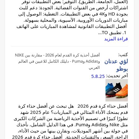
(العمل، الجامعة، الطريق). التوفير: بعض التطبيقات توفر
اشتراكات أرخص من القنوات الفضائية. الجودة: دعم للبث
بجودة HD و4K في بعض التطبيقات. التغطية: الوصول إلى
مباريات الدوريات الأوروبية، الآسيوية، والمحلية بسهولة.
أفضل التطبيقات القانونية لمشاهدة المباريات على الهاتف
1. تطبيق TO...
قراءة المزيد
كتب:
أفضل أحذية كرة القدم لعام 2026 - مقارنة بين NIKE
لؤي عدنان
وAdidas وPuma - دليلك الكامل للاعبين في العالم
العربي
بوظو
آخر تحديث:
5.8.25
أفضل حذاء كرة قدم 2026 هل تبحث عن أفضل حذاء كرة
قدم يمنحك الأداء المثالي في المباريات؟ عام 2025 شهد
تطورًا كبيرًا في تصميم الأحذية الرياضية من الشركات الكبرى
مثل Nike وAdidas وPuma. في هذا الدليل الشامل، نأخذك
في جولة بين أشهر الموديلات، ونقارن بينها من حيث الأداء،
الراحة، السعر، والتقنيات الحديثة. أفضل حذاء كرة قدم 2026