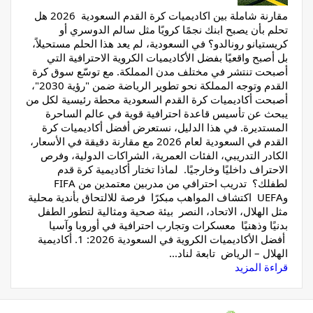
مقارنة شاملة بين اكاديميات كرة القدم السعودية 2026 هل
تحلم بأن يصبح ابنك نجمًا كرويًا مثل سالم الدوسري أو
كريستيانو رونالدو؟ في السعودية، لم يعد هذا الحلم مستحيلاً،
بل أصبح واقعيًا بفضل الأكاديميات الكروية الاحترافية التي
أصبحت تنتشر في مختلف مدن المملكة. مع توسّع سوق كرة
القدم وتوجه المملكة نحو تطوير الرياضة ضمن "رؤية 2030"،
أصبحت أكاديميات كرة القدم السعودية محطة رئيسية لكل من
يبحث عن تأسيس قاعدة احترافية قوية في عالم الساحرة
المستديرة. في هذا الدليل، نستعرض أفضل أكاديميات كرة
القدم في السعودية لعام 2026 مع مقارنة دقيقة في الأسعار،
الكادر التدريبي، الفئات العمرية، الشراكات الدولية، وفرص
الاحتراف داخليًا وخارجيًا. لماذا تختار أكاديمية كرة قدم
لطفلك؟ تدريب احترافي من مدربين معتمدين من FIFA
وUEFA اكتشاف المواهب مبكرًا فرصة للالتحاق بأندية محلية
مثل الهلال، الاتحاد، النصر بيئة صحية ومثالية لتطور الطفل
بدنيًا وذهنيًا معسكرات وتجارب احترافية في أوروبا وآسيا
أفضل الأكاديميات الكروية في السعودية 2026: 1. أكاديمية
الهلال – الرياض تابعة لناد...
قراءة المزيد