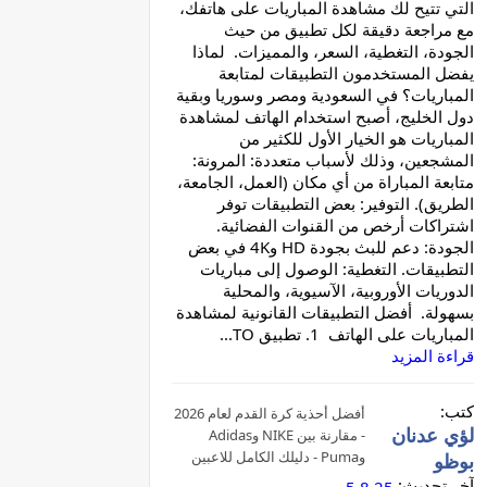
التي تتيح لك مشاهدة المباريات على هاتفك،
مع مراجعة دقيقة لكل تطبيق من حيث
الجودة، التغطية، السعر، والمميزات. لماذا
يفضل المستخدمون التطبيقات لمتابعة
المباريات؟ في السعودية ومصر وسوريا وبقية
دول الخليج، أصبح استخدام الهاتف لمشاهدة
المباريات هو الخيار الأول للكثير من
المشجعين، وذلك لأسباب متعددة: المرونة:
متابعة المباراة من أي مكان (العمل، الجامعة،
الطريق). التوفير: بعض التطبيقات توفر
اشتراكات أرخص من القنوات الفضائية.
الجودة: دعم للبث بجودة HD و4K في بعض
التطبيقات. التغطية: الوصول إلى مباريات
الدوريات الأوروبية، الآسيوية، والمحلية
بسهولة. أفضل التطبيقات القانونية لمشاهدة
المباريات على الهاتف 1. تطبيق TO...
قراءة المزيد
كتب:
أفضل أحذية كرة القدم لعام 2026
لؤي عدنان
- مقارنة بين NIKE وAdidas
وPuma - دليلك الكامل للاعبين
بوظو
في العالم العربي
آخر تحديث: