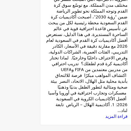
مختلف مدن المملكة. مع توسّع سوق كرة
القدم وتوجه المملكة نحو تطوير الرياضة
ضمن "رؤية 2030"، أصبحت أكاديميات كرة
القدم السعودية محطة رئيسية لكل من يبحث
عن تأسيس قاعدة احترافية قوية في عالم
الساحرة المستديرة. في هذا الدليل، نستعرض
أفضل أكاديميات كرة القدم في السعودية لعام
2026 مع مقارنة دقيقة في الأسعار، الكادر
التدريبي، الفئات العمرية، الشراكات الدولية،
وفرص الاحتراف داخليًا وخارجيًا. لماذا تختار
أكاديمية كرة قدم لطفلك؟ تدريب احترافي
من مدربين معتمدين من FIFA وUEFA
اكتشاف المواهب مبكرًا فرصة للالتحاق
بأندية محلية مثل الهلال، الاتحاد، النصر بيئة
صحية ومثالية لتطور الطفل بدنيًا وذهنيًا
معسكرات وتجارب احترافية في أوروبا وآسيا
أفضل الأكاديميات الكروية في السعودية
2026: 1. أكاديمية الهلال – الرياض تابعة
لناد...
قراءة المزيد