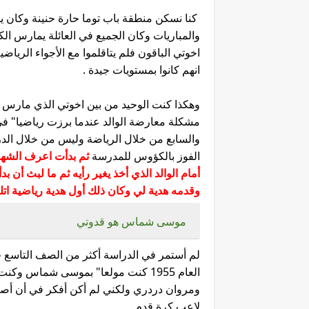
كنا نسكن منطقة باب توما حارة حنينة وكان ي
والمباريات وكان الجميع في العائلة يمارس الكر
اخوتي الباقون فلم يتاقلموا مع الأجواء الرياضي
انهم كانوا بمستويات جيدة .
وهكذا كنت الوحيد من بين اخوتي الذي مارس 
مشكلة معارضة الوالد عندما برزت رياضيا" ف
والسابع من خلال الرياضة وليس من خلال الدر
الفوز بالكؤوس للمدرسة
ثم بدأت اعرف الشه
أمام الوالد الذي أخذ يغير رأيه ثم ما لبث أن 
وقدمه هدية لي وكان ذلك أول هدية رياضية اتلق
موسى شماس هو قدوتي
لم أستمر في الدراسة أكثر من الصف التاسع 
العام 1955 كنت مولعا" بموسى شماس 
ومروان دردري ولكني لم أكن أفكر في أن أصب
لاعب كرة قدم .