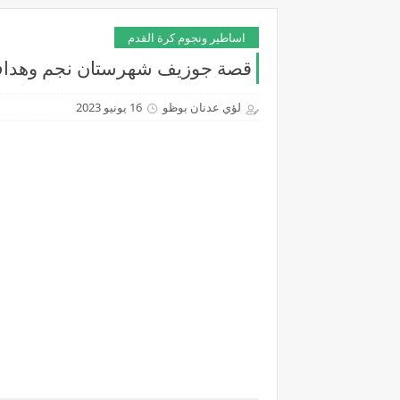
اساطير ونجوم كرة القدم
قصة جوزيف شهرستان نجم وهداف 
لؤي عدنان بوظو
16 يونيو 2023