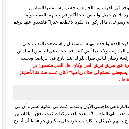
وجد في القرب من الحارة ساحة نمارس عليها التمارين
ة الا ان جميل والياس نجحا أكثر في حياتهما العملية وأما
ة وسرعان ما ادركوا ان الكرة لا تطعم خبزا" فابتعدوا عنها برغم
كرة القدم واتخذها مهنة المستقبل و استطعت التغلب على
ي المدرسة ولا سيما أنني كنت قد نجحت في الصفين السادس
اسة وصار الياس يقول للوالد ابنك بارع في الرياضة ويجلب
رة عن طريق فريق الحي وكان أهل الحي يشيدون بي
بدأ يشجعني فصنع لي حذاء رياضيا" (كان عمله صناعة الأحذية)
اها .
فالكرة هي هاجسي الأول وعندما كنت في الثانية عشرة أي في
وكنت أذهب إلى الملعب لأشاهده يلعب وكذلك كنت معجبا" بافاديس
ح مثلهم لان كل ما كان يستحوذ على تفكيري هو فقط أن أصبح