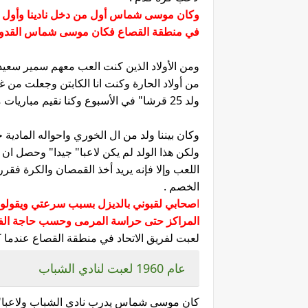
وكان موسى شماس أول من دخل نادينا وأول نجم
في منطقة القصاع فكان موسى شماس القدوة 
ومن الأولاد الذين كنت العب معهم سمير سعيد
من أولاد الحارة وكنت انا الكابتن وجعلت من
ولد 25 قرشا" في الأسبوع وكنا نقيم مباريات مع فرق الحارات الأخرى وسميت الفريق النجوم .
وكان بيننا ولد من ال الخوري واحواله المادية
ولكن هذا الولد لم يكن لاعبا" جيدا" وحصل ان 
اللعب وإلا فإنه يريد أخذ القمصان والكرة فقرر
الخصم .
ا
صحابي لقبوني بالديزل بسبب سرعتي ويقولون
المراكز حتى حراسة المرمى وحسب حاجة الفر
لعبت لفريق الاتحاد في منطقة القصاع عندما كان 
عام 1960 لعبت لنادي الشباب
كان موسى شماس يدرب نادي الشباب ولاعبا" 