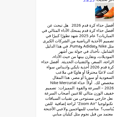
5.8.25
أفضل حذاء كرة قدم 2026 هل تبحث عن
أفضل حذاء كرة قدم يمنحك الأداء المثالي في
المباريات؟ عام 2025 شهد تطورًا كبيرًا في
تصميم الأحذية الرياضية من الشركات الكبرى
مثل Nike وAdidas وPuma. في هذا الدليل
الشامل، نأخذك في جولة بين أشهر
الموديلات، ونقارن بينها من حيث الأداء،
الراحة، السعر، والتقنيات الحديثة. أفضل حذاء
كرة قدم 2026 أحذية نايكي واديداس سواء
كنت لاعبًا محترفًا أو هاويًا في ملاعب
السعودية أو سوريا أو مصر، هذا المقال
مخصص لك. أولاً: حذاء Nike Mercurial
2026 – السرعة والقوة المميزات: تصميم
خفيف الوزن مثالي للاعبين أصحاب السرعة
نعل خارجي مستوحى من تقنيات السباقات
تكنولوجيا "Zoom Air" لراحة إضافية للمَن
يُناسب؟ مناسب للمهاجمين ولاعبي الأجنحة
معتمد من قبل نجوم مثل كيليان مبابي