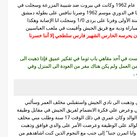
لعبت أول مباراة رسمية لي في الدرجة الأولى عام 1962 وكانت في بيروت ضد شبيبة المزرعة وسجلت في
هذه المباراة اول اهدافي وفزنا وقتها 3/1 ولعبنا في الدوري موسم 1962 وصرنا ننافس على بطولة دمشق
وفزت مع نادي الشباب ببطولة دمشق في السنة الأولى وفزنا على بردى 1/0 وسجلت انا الإصابة وهكذا
اراة ودية مع فريق الجيش وأقيمت في ملعب العباسيين
ن يحرسه الحارس الشهير فارس سلطجي إلا أننا خسرنا
لست في أحد مقاهي باب توما في تفكير عميق فإذا ذهبت الى
ن العمل ولم يكن هناك مفر من العودة الى المنزل وفي
.
 وذهبت الى نادي الجيش واستقبلني مخلف العمر وسألني
ملي وعرض علي فكرة الانضمام لفريق الجيش في مقابل وظيفة
بمرتب 25 ليرة سورية فقلت له أريد أن أسأل الوالد وكان عمري في ذلك الوقت 17 سنة وطلب مني مخلف
ق الوالد على الوظيفة وعرضت الأمر على والدي فوافق وذهبت
وانا اتمرن جنبا" إلى جنب مع النجوم الذين كنت اشاهدهم من