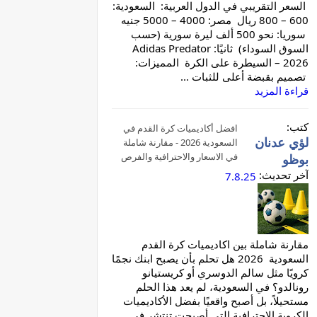
السعر التقريبي في الدول العربية: السعودية:
600 – 800 ريال مصر: 4000 – 5000 جنيه
سوريا: نحو 500 ألف ليرة سورية (حسب
السوق السوداء) ثانيًا: Adidas Predator
2026 – السيطرة على الكرة المميزات:
تصميم بقبضة أعلى للثبات ...
قراءة المزيد
كتب:
افضل أكاديميات كرة القدم في
لؤي عدنان
السعودية 2026 - مقارنة شاملة
في الاسعار والاحترافية والفرص
بوظو
آخر تحديث:
7.8.25
مقارنة شاملة بين اكاديميات كرة القدم
السعودية 2026 هل تحلم بأن يصبح ابنك نجمًا
كرويًا مثل سالم الدوسري أو كريستيانو
رونالدو؟ في السعودية، لم يعد هذا الحلم
مستحيلاً، بل أصبح واقعيًا بفضل الأكاديميات
الكروية الاحترافية التي أصبحت تنتشر في