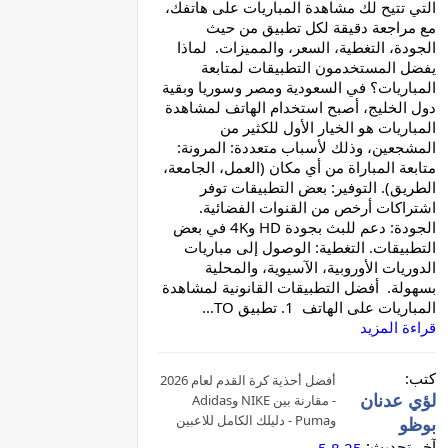
التي تتيح لك مشاهدة المباريات على هاتفك،
مع مراجعة دقيقة لكل تطبيق من حيث
الجودة، التغطية، السعر، والمميزات. لماذا
يفضل المستخدمون التطبيقات لمتابعة
المباريات؟ في السعودية ومصر وسوريا وبقية
دول الخليج، أصبح استخدام الهاتف لمشاهدة
المباريات هو الخيار الأول للكثير من
المشجعين، وذلك لأسباب متعددة: المرونة:
متابعة المباراة من أي مكان (العمل، الجامعة،
الطريق). التوفير: بعض التطبيقات توفر
اشتراكات أرخص من القنوات الفضائية.
الجودة: دعم للبث بجودة HD و4K في بعض
التطبيقات. التغطية: الوصول إلى مباريات
الدوريات الأوروبية، الآسيوية، والمحلية
بسهولة. أفضل التطبيقات القانونية لمشاهدة
المباريات على الهاتف 1. تطبيق TO...
قراءة المزيد
كتب:
أفضل أحذية كرة القدم لعام 2026
لؤي عدنان
- مقارنة بين NIKE وAdidas
وPuma - دليلك الكامل للاعبين
بوظو
في العالم العربي
آخر تحديث: