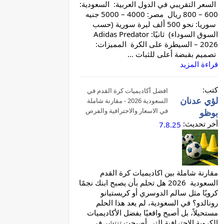
السعر التقريبي في الدول العربية: السعودية:
600 – 800 ريال مصر: 4000 – 5000 جنيه
سوريا: نحو 500 ألف ليرة سورية (حسب
السوق السوداء) ثانيًا: Adidas Predator
2026 – السيطرة على الكرة المميزات:
تصميم بقبضة أعلى للثبات ...
قراءة المزيد
كتب:
افضل أكاديميات كرة القدم في
لؤي عدنان
السعودية 2026 - مقارنة شاملة
في الاسعار والاحترافية والفرص
بوظو
آخر تحديث:
7.8.25
مقارنة شاملة بين اكاديميات كرة القدم
السعودية 2026 هل تحلم بأن يصبح ابنك نجمًا
كرويًا مثل سالم الدوسري أو كريستيانو
رونالدو؟ في السعودية، لم يعد هذا الحلم
مستحيلاً، بل أصبح واقعيًا بفضل الأكاديميات
الكروية الاحترافية التي أصبحت تنتشر في