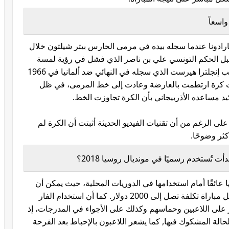
واسعاً
ادونا عندما سجله بيده في مرمى الحارس بيتر شيلتون خلال
لذي احتسب من قبل الحكم التونسي علي بن ناصر الذي فشل في رؤية لمسة
اليد. كما أن الألمان لا ينسون هدف لاعب منتخب إنجلترا هيرست الذي سجله في النهائي ضد ألمانيا في 1966
ت كرة ارتطمت بالعارضة وعادت إلى خط المرمى، في ظل
 مساعده الأذربيجاني بأن الكرة تجاوزت الخط.
بذلك فاز منتخب إنجلترا بلقب مونديال 1966 على الرغم من أن تقنيات الفيديو الحديثة أثبتت أن الكرة لم
كثر وضوحًا.
أت تُستخدم رسميًا في مونديال روسيا 2018؟
ها عائقًا أمام استخدامها في الدوريات المحلية، حيث يمكن أن
تصل تكلفتها إلى 400 ألف دولار وأيضًا تواجه كل مباراة تكلفة تصل إلى 2000 دولار. كما أن استخدام الفار
ثر على اللاعبين وحماسهم وكذلك على الأجواء في المدرجات، إذ
حالة المشكوك فيها, كما
يشعر اللاعبون بالإحباط بعد الفرحة