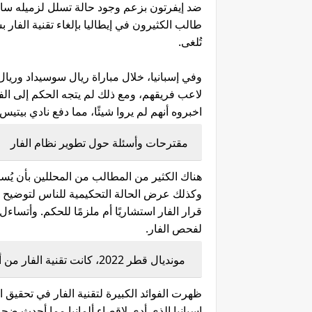
ضد إيفرتون بزعم وجود حالة تسلل لزميله ساد
طالب الكثيرون في إيطاليا بإلغاء تقنية الفار
تُلغى.
وفي إسبانيا، خلال مباراة ريال سوسيداد وري
لاعب فريقهم، ومع ذلك لم يتجه الحكم إلى الفا
اخبروه أنهم لم يروا شيئًا، مما دفع نادي بيتيس 
مقترحات وأسئلة حول تطوير نظام الفار
هناك الكثير من المطالب من المحللين بأن يُس
وكذلك عرض الحالة التحكيمية للناس لتوضيح الق
قرار الفار استشاريًا أم ملزمًا للحكم. وأتساء
لفحص الفار.
مونديال قطر 2022، كانت تقنية الفار من أبرز الموضوعات المثيرة للجدل
ظهرت الفوائد الكبيرة لتقنية الفار في تحقيق 
إسبانيا الذي أدى لإقصاء ألمانيا مما أحدث ضج