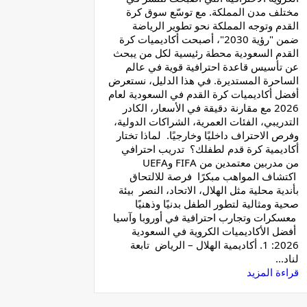
مختلف مدن المملكة. مع توسّع سوق كرة
القدم وتوجه المملكة نحو تطوير الرياضة
ضمن "رؤية 2030"، أصبحت أكاديميات كرة
القدم السعودية محطة رئيسية لكل من يبحث
عن تأسيس قاعدة احترافية قوية في عالم
الساحرة المستديرة. في هذا الدليل، نستعرض
أفضل أكاديميات كرة القدم في السعودية لعام
2026 مع مقارنة دقيقة في الأسعار، الكادر
التدريبي، الفئات العمرية، الشراكات الدولية،
وفرص الاحتراف داخليًا وخارجيًا. لماذا تختار
أكاديمية كرة قدم لطفلك؟ تدريب احترافي
من مدربين معتمدين من FIFA وUEFA
اكتشاف المواهب مبكرًا فرصة للالتحاق
بأندية محلية مثل الهلال، الاتحاد، النصر بيئة
صحية ومثالية لتطور الطفل بدنيًا وذهنيًا
معسكرات وتجارب احترافية في أوروبا وآسيا
أفضل الأكاديميات الكروية في السعودية
2026: 1. أكاديمية الهلال – الرياض تابعة
لناد...
قراءة المزيد