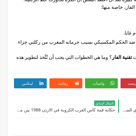
الفار، خاصة منها:
غانا.
فيفا ضد الحكم المكسيكي بسبب حرمانه المغرب من ركلتي جزاء
ات
تقنية الفار
؟ وما هي الخطوات التي يجب أن تُتَّخذ لتطوير هذه
رست
واتساب
ريدايت
لينكدين
المقال السابق
حكايات أغرب اللقطات المضحكة في تاريخ الدوري السوري ومنتخب سوريا لكرة القدم
حكاية قمة كاس العرب الكروية في الاردن 1988 بين منتخب سوريا ومنتخب مصر