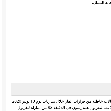
الة التسلل.
في إنكلترا، أقرّت رابطة الدوري بوجود ثلاث حالات خاطئة من قرارات الفار خلال مباريات يوم 10 يوليو 2020
في الجولة 34 من المسابقة. كما أُلغي هدف للاعب ليفربول هيندرسون في الدقيقة 92 من مباراة ليفربول