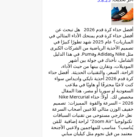
5.8.25
أفضل حذاء كرة قدم 2026 هل تبحث عن
أفضل حذاء كرة قدم يمنحك الأداء المثالي في
المباريات؟ عام 2025 شهد تطورًا كبيرًا في
تصميم الأحذية الرياضية من الشركات الكبرى
مثل Nike وAdidas وPuma. في هذا الدليل
الشامل، نأخذك في جولة بين أشهر
الموديلات، ونقارن بينها من حيث الأداء،
الراحة، السعر، والتقنيات الحديثة. أفضل حذاء
كرة قدم 2026 أحذية نايكي واديداس سواء
كنت لاعبًا محترفًا أو هاويًا في ملاعب
السعودية أو سوريا أو مصر، هذا المقال
مخصص لك. أولاً: حذاء Nike Mercurial
2026 – السرعة والقوة المميزات: تصميم
خفيف الوزن مثالي للاعبين أصحاب السرعة
نعل خارجي مستوحى من تقنيات السباقات
تكنولوجيا "Zoom Air" لراحة إضافية للمَن
يُناسب؟ مناسب للمهاجمين ولاعبي الأجنحة
معتمد من قبل نجوم مثل كيليان مبابي