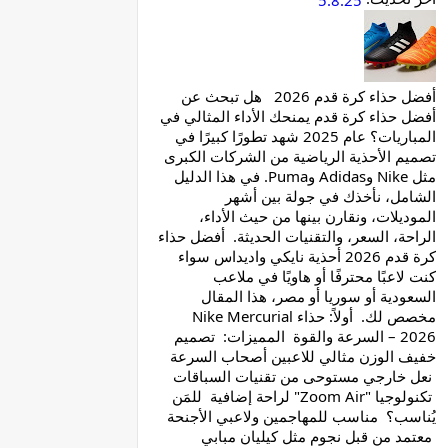
5.8.25
أفضل حذاء كرة قدم 2026 هل تبحث عن
أفضل حذاء كرة قدم يمنحك الأداء المثالي في
المباريات؟ عام 2025 شهد تطورًا كبيرًا في
تصميم الأحذية الرياضية من الشركات الكبرى
مثل Nike وAdidas وPuma. في هذا الدليل
الشامل، نأخذك في جولة بين أشهر
الموديلات، ونقارن بينها من حيث الأداء،
الراحة، السعر، والتقنيات الحديثة. أفضل حذاء
كرة قدم 2026 أحذية نايكي واديداس سواء
كنت لاعبًا محترفًا أو هاويًا في ملاعب
السعودية أو سوريا أو مصر، هذا المقال
مخصص لك. أولاً: حذاء Nike Mercurial
2026 – السرعة والقوة المميزات: تصميم
خفيف الوزن مثالي للاعبين أصحاب السرعة
نعل خارجي مستوحى من تقنيات السباقات
تكنولوجيا "Zoom Air" لراحة إضافية للمَن
يُناسب؟ مناسب للمهاجمين ولاعبي الأجنحة
معتمد من قبل نجوم مثل كيليان مبابي