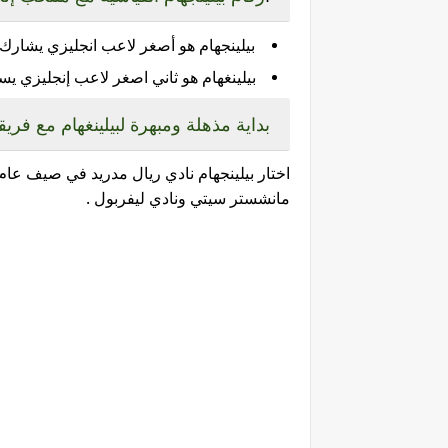
بيلينجهام هو أصغر لاعب انجليزي يشارك في يور
بيلينغهام هو ثاني اصغر لاعب إنجليزي
يسج
بداية مذهلة ومبهرة لبيلينغهام مع فريق
مانشستر سيتي ونادي ليفربول .