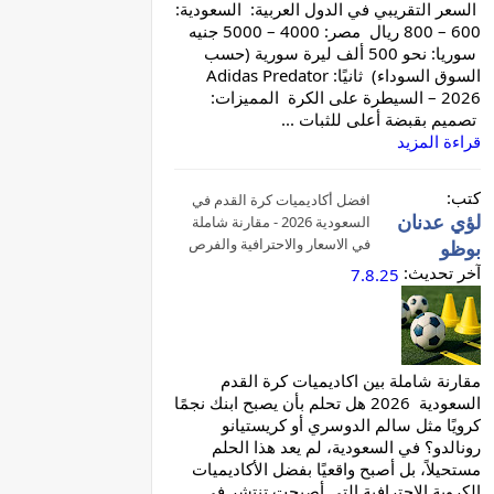
السعر التقريبي في الدول العربية: السعودية:
600 – 800 ريال مصر: 4000 – 5000 جنيه
سوريا: نحو 500 ألف ليرة سورية (حسب
السوق السوداء) ثانيًا: Adidas Predator
2026 – السيطرة على الكرة المميزات:
تصميم بقبضة أعلى للثبات ...
قراءة المزيد
كتب:
افضل أكاديميات كرة القدم في
لؤي عدنان
السعودية 2026 - مقارنة شاملة
في الاسعار والاحترافية والفرص
بوظو
آخر تحديث:
7.8.25
مقارنة شاملة بين اكاديميات كرة القدم
السعودية 2026 هل تحلم بأن يصبح ابنك نجمًا
كرويًا مثل سالم الدوسري أو كريستيانو
رونالدو؟ في السعودية، لم يعد هذا الحلم
مستحيلاً، بل أصبح واقعيًا بفضل الأكاديميات
الكروية الاحترافية التي أصبحت تنتشر في