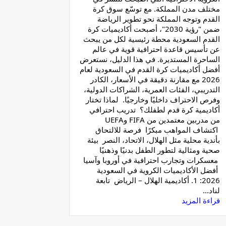
مختلف مدن المملكة. مع توسّع سوق كرة
القدم وتوجه المملكة نحو تطوير الرياضة
ضمن "رؤية 2030"، أصبحت أكاديميات كرة
القدم السعودية محطة رئيسية لكل من يبحث
عن تأسيس قاعدة احترافية قوية في عالم
الساحرة المستديرة. في هذا الدليل، نستعرض
أفضل أكاديميات كرة القدم في السعودية لعام
2026 مع مقارنة دقيقة في الأسعار، الكادر
التدريبي، الفئات العمرية، الشراكات الدولية،
وفرص الاحتراف داخليًا وخارجيًا. لماذا تختار
أكاديمية كرة قدم لطفلك؟ تدريب احترافي
من مدربين معتمدين من FIFA وUEFA
اكتشاف المواهب مبكرًا فرصة للالتحاق
بأندية محلية مثل الهلال، الاتحاد، النصر بيئة
صحية ومثالية لتطور الطفل بدنيًا وذهنيًا
معسكرات وتجارب احترافية في أوروبا وآسيا
أفضل الأكاديميات الكروية في السعودية
2026: 1. أكاديمية الهلال – الرياض تابعة
لناد...
قراءة المزيد