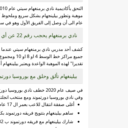
عام الى أن وصل إلى الفريق الأول وهو في سن الـ 16 
نادي برمنغهام يحجب رقم 22 عن أي لاعب تقديرا" لبيلينجهام
كشف أحد مدربي نادي برمنغهام سيتي عندما كان
تقديرا" لهذه الموهبة الواعدة ويعتبر بيلينغه
بيلينغهام تألق وحلق مع بوروسيا دورتم
وفي نادي بوروسيا دورتموند ومع منتخب انجلترا ح
أغلى صفقة انتقال للاعب بعمر ال 17 عام .
ساهم بيلينغهام بتتويج فريقه دورتموند بكأس الم
شارك بيلينغهام مع فريقه دورتموند ب 132 مباراة وسجل لفريقه 24 هدف وصنع 25 تمريرة حاسمة .