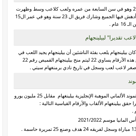
التحق بأكاديمية نادي برمنغهام سيتي عام 2010 وهو في سن السابعة من عمره ولعب كلاعب وسط وظهرت
موهبة وتطور بيلينجهام بشكل سريع وملحوظ أدهش فيها الجميع وشارك فريق ال 23 سنة وهو في عمر ال15
عام .
 بيلينجهام يلعب بفئة الناشئين أن بيلينجهام يجيد اللعب في
جميع مراكز خط الوسط 4 او 8 او 10 ومجموع هذه الأرقام يساوي 22 ليتم منح بيلينجهام القميص رقم 22
ام أصغر لاعب لعب وسجل في تاريخ نادي برمنغهام سيتي .
وند
في صيف عام 2020 خطف نادي بوروسيا دورتموند الألماني الموهبة الإنجليزية بيلينغهام مقابل 25 مليون يورو
قق بيلينغهام الألقاب والأرقام القياسية التالية :
انيا موسم 2021/2022