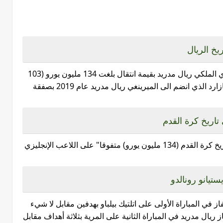
يخ الريال
يعتبر بيلينغهام ثاني أغلى صفقة في تاريخ النادي الملكي ريال مدريد بقيمة انتقال بلغت 134 مليون يورو (103
+ متغيرات) وذلك بعد اللاعب البلجيكي ايدن هازارد الذي انضم الى الميرينغي ريال مدريد عام 2019 بصفقة
 تاريخ كرة القدم
يعتبر جود بيلينجهام أغلى لاعب انجليزي في تاريخ كرة القدم (134 مليون يورو) متفوقا" على اللاعب الإنجليزي
ستيانو رونالدو
ز في المباراة الأولى على اتلتيك بيلباو بهدفين مقابل لا شيء
ريال مدريد في المباراة الثانية على المرية بثلاثة أهداف مقابل