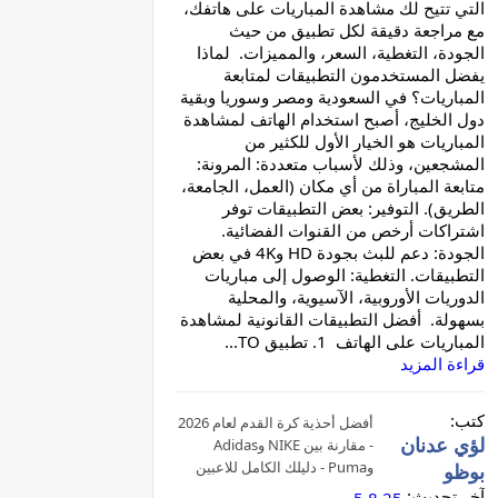
التي تتيح لك مشاهدة المباريات على هاتفك،
مع مراجعة دقيقة لكل تطبيق من حيث
الجودة، التغطية، السعر، والمميزات. لماذا
يفضل المستخدمون التطبيقات لمتابعة
المباريات؟ في السعودية ومصر وسوريا وبقية
دول الخليج، أصبح استخدام الهاتف لمشاهدة
المباريات هو الخيار الأول للكثير من
المشجعين، وذلك لأسباب متعددة: المرونة:
متابعة المباراة من أي مكان (العمل، الجامعة،
الطريق). التوفير: بعض التطبيقات توفر
اشتراكات أرخص من القنوات الفضائية.
الجودة: دعم للبث بجودة HD و4K في بعض
التطبيقات. التغطية: الوصول إلى مباريات
الدوريات الأوروبية، الآسيوية، والمحلية
بسهولة. أفضل التطبيقات القانونية لمشاهدة
المباريات على الهاتف 1. تطبيق TO...
قراءة المزيد
كتب:
أفضل أحذية كرة القدم لعام 2026
لؤي عدنان
- مقارنة بين NIKE وAdidas
وPuma - دليلك الكامل للاعبين
بوظو
في العالم العربي
آخر تحديث: