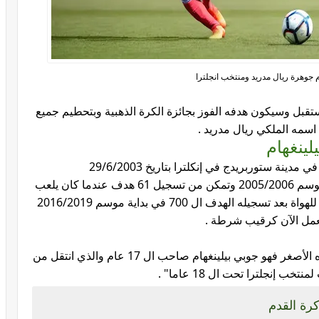
م جوهرة ريال مدريد ومنتخب انجلترا
تقبل وسيكون هدفه الفوز بجائزة الكرة الذهبية وبتحطيم جميع
اسمه الملكي ريال مدريد .
لينغهام
ينة ستوربريدج في إنكلترا بتاريخ 29/6/2003
والده مارك بدأ بلعب كرة القدم كمهاجم في موسم 2005/2006 وتمكن من تسجيل 61 هدف عندما كان يلعب
في الدرجة التاسعة وأصبح نجم في كرة القدم للهواة بعد تسجيله الهدف ال 700 في بداية موسم 2016/2019
ويعمل الآن كرقيب شرطة .
والدة جود بيلينجهام من أصول افريقية اما أخوه الأصغر فهو جوبي بيلينغهام صاحب ال 17 عام والذي انتقل من
 إنجلترا تحت ال 18 عاما" .
كرة القدم