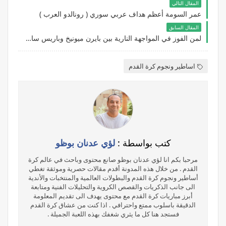
المقال التالي
عمر السومة أعظم هداف عربي سوري ( رونالدو العرب )
المقال السابق
لمن الفوز في المواجهة النارية بين بايرن ميونيخ وباريس سان جيرمان ؟
اساطير ونجوم كرة القدم
كتب بواسطة :
لؤي عدنان بوظو
مرحبا بكم انا لؤي عدنان بوظو صانع محتوى وباحث في عالم كرة
القدم . من خلال هذه المدونة أقدم مقالات حصرية وموثقة تغطي
أساطير ونجوم كرة القدم والبطولات العالمية والمنتخبات والأندية
الى جانب الذكريات والقصص الكروية والتحليلات الفنية ومتابعة
أبرز مباريات كرة القدم مع محتوى يهدف الى تقديم المعلومة
الدقيقة باسلوب ممتع واحترافي . اذا كنت من عشاق كرة القدم
فستجد هنا كل ما يثري شغفك بهذه اللعبة الجميلة .