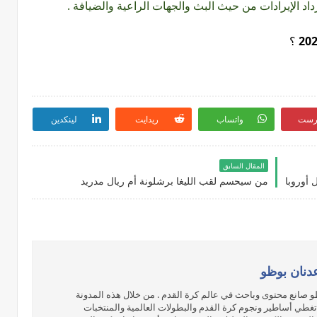
؟
رست
واتساب
ريدايت
لينكدين
المقال السابق
 أوروبا
من سيحسم لقب الليغا برشلونة أم ريال مدريد
دنان بوظو
ظو صانع محتوى وباحث في عالم كرة القدم . من خلال هذه المدونة
غطي أساطير ونجوم كرة القدم والبطولات العالمية والمنتخبات