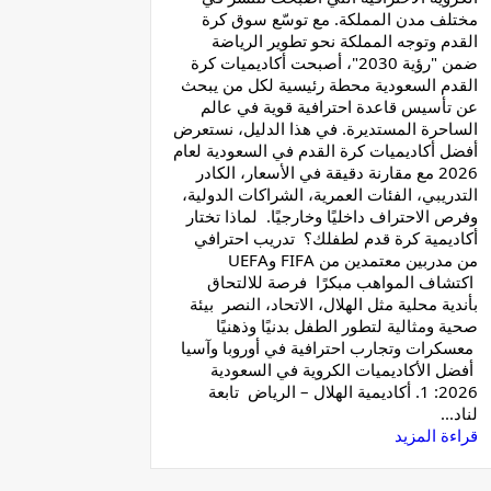
مختلف مدن المملكة. مع توسّع سوق كرة
القدم وتوجه المملكة نحو تطوير الرياضة
ضمن "رؤية 2030"، أصبحت أكاديميات كرة
القدم السعودية محطة رئيسية لكل من يبحث
عن تأسيس قاعدة احترافية قوية في عالم
الساحرة المستديرة. في هذا الدليل، نستعرض
أفضل أكاديميات كرة القدم في السعودية لعام
2026 مع مقارنة دقيقة في الأسعار، الكادر
التدريبي، الفئات العمرية، الشراكات الدولية،
وفرص الاحتراف داخليًا وخارجيًا. لماذا تختار
أكاديمية كرة قدم لطفلك؟ تدريب احترافي
من مدربين معتمدين من FIFA وUEFA
اكتشاف المواهب مبكرًا فرصة للالتحاق
بأندية محلية مثل الهلال، الاتحاد، النصر بيئة
صحية ومثالية لتطور الطفل بدنيًا وذهنيًا
معسكرات وتجارب احترافية في أوروبا وآسيا
أفضل الأكاديميات الكروية في السعودية
2026: 1. أكاديمية الهلال – الرياض تابعة
لناد...
قراءة المزيد