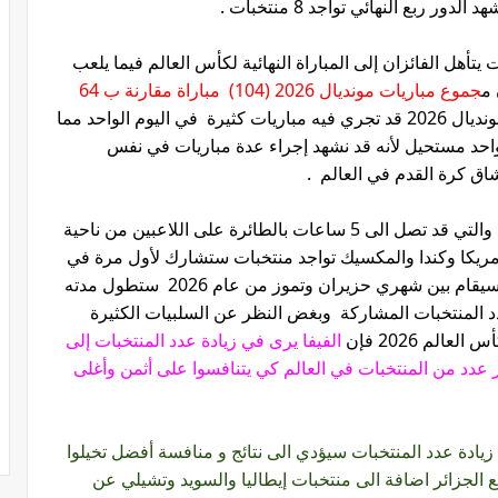
تأهل الفائزان إلى المباراة النهائية لكأس العالم فيما يلعب
 م
جموع مباريات مونديال 2026 (104) مباراة مقارنة ب 64
ونديال 2026 قد تجري فيه مباريات كثيرة في اليوم الواحد مما
واحد مستحيل لأنه قد نشهد إجراء عدة مباريات في نفس
اق كرة القدم في العالم .
كما قد يؤثر بعد المسافات بين ملاعب البطولة والتي قد تصل الى 5 ساعات بالطائرة على اللاعبين من ناحية
والتعب وقد يشهد مونديال 2026 في أمريكا وكندا والمكسيك تواجد منتخبات ستشارك لأول مرة في
شهري حزيران وتموز من عام 2026
ستطول مدته
فة المباريات وعدد المنتخبات المشاركة وبغض النظر عن السلبيات الكثيرة
الم 2026 فإن
الفيفا يرى في زيادة عدد المنتخبات إلى
صة أكبر لأكبر عدد من المنتخبات في العالم كي يتنافسوا على أثمن وأغلى
: زيادة عدد المنتخبات سيؤدي الى نتائج و منافسة أفضل تخيلوا
لجزائر اضافة الى منتخبات إيطاليا والسويد وتشيلي عن