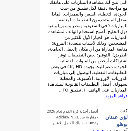
التي تتيح لك مشاهدة المباريات على هاتفك،
مع مراجعة دقيقة لكل تطبيق من حيث
الجودة، التغطية، السعر، والمميزات. لماذا
يفضل المستخدمون التطبيقات لمتابعة
المباريات؟ في السعودية ومصر وسوريا وبقية
دول الخليج، أصبح استخدام الهاتف لمشاهدة
المباريات هو الخيار الأول للكثير من
المشجعين، وذلك لأسباب متعددة: المرونة:
متابعة المباراة من أي مكان (العمل، الجامعة،
الطريق). التوفير: بعض التطبيقات توفر
اشتراكات أرخص من القنوات الفضائية.
الجودة: دعم للبث بجودة HD و4K في بعض
التطبيقات. التغطية: الوصول إلى مباريات
الدوريات الأوروبية، الآسيوية، والمحلية
بسهولة. أفضل التطبيقات القانونية لمشاهدة
المباريات على الهاتف 1. تطبيق TO...
قراءة المزيد
كتب:
أفضل أحذية كرة القدم لعام 2026
لؤي عدنان
- مقارنة بين NIKE وAdidas
وPuma - دليلك الكامل للاعبين
بوظو
في العالم العربي
آخر تحديث: