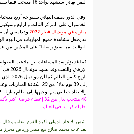
الثمن نهائي سيشهد تواجد 16 منتخب فيما سيشهد الدور ربع النهائي تواجد 8 منتخبات .
وفي الدور نصف النهائي سيتواجه أربع منتخبات ي
الخاسران على المركز الثالث والرابع وسيكون
مباراة في مونديال قطر 2022
وهذا يعني أن
م
قد يجعل مشاهدة جميع المباريات في اليوم ال
التوقيت مما سيؤثر سلبا" على الملايين من عش
الإرهاق 
تاريخ كأس العالم
كما أن مونديال 2026 الذي سيقام بين
إلى 39 يوم بدلا" من 29 لكثا
والانتقادات التي يتم توجيهها إلى نظام بطولة كأس الع
48 منتخب بدل من 32 إعطاء فر
بطولة كروية في العالم .
رئيس الاتحاد الدولي لكرة القدم انفانتينو قال 
لقد غاب محمد صلاح مع مصر ورياض محرز مع ا