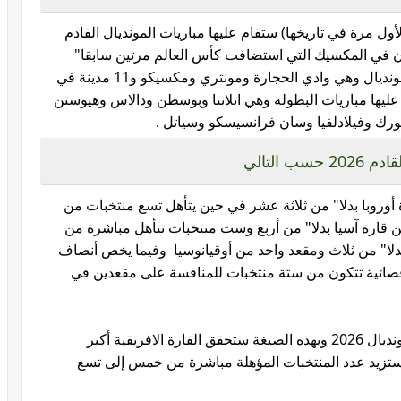
ول مرة في تاريخها) ستقام عليها مباريات المونديال القادم
 وثلاثة مدن في المكسيك التي استضافت كأس العالم مرتين سابقا"
أعوام 1970 و1986 ستجري عليها مباريات المونديال وهي وادي الحجارة ومونتري ومكسيكو و11 مدينة في
استضافت مونديال 1994 ستجري عليها مباريات البطولة وهي اتلانتا وبوسطن ودالاس وهيوستن
ك وفيلادلفيا وسان فرانسيسكو وسياتل .
 التالي
أوروبا بدلا" من ثلاثة عشر في حين يتأهل تسع منتخبات من
ن قارة آسيا بدلا" من أربع وست منتخبات تتأهل مباشرة من
دلا" من ثلاث ومقعد واحد من أوقيانوسيا وفيما يخص أنصاف
صائية تتكون من ستة منتخبات للمنافسة على مقعدين في
وبالتالي سيشارك ثمان وأربعين منتخبا" في مونديال 2026 وبهذه الصيغة ستحقق القارة الافريقية أكبر
ستزيد عدد المنتخبات المؤهلة مباشرة من خمس إلى تسع