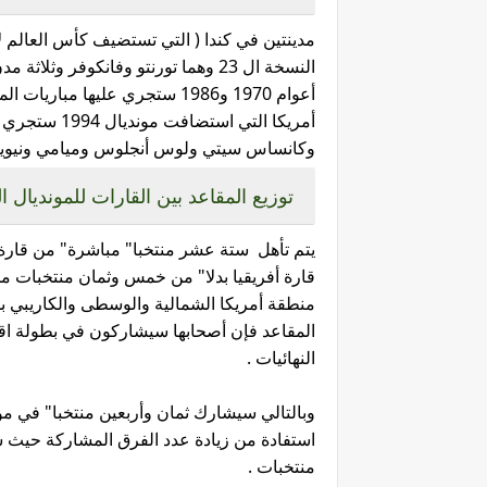
مدينتين في كندا ( التي تستضيف كأس العالم لأ
النسخة ال 23 وهما تورنتو وفانكوفر
أمريكا التي 
وكانساس سيتي ولوس أنجلوس وميامي ونيويور
توزيع المقاعد بين القارات للمونديال القادم 2026 حسب
يتم تأهل ستة عشر منتخبا" مباشرة" من قارة 
قارة أفريقيا بدلا" من خمس وثمان منتخبات م
منطقة أمريكا الشمالية والوسطى والكاريبي ب
المقاعد فإن أصحابها سيشاركون في بطولة اق
النهائيات .
استفادة من زيادة عدد الفرق المشاركة حيث 
منتخبات .