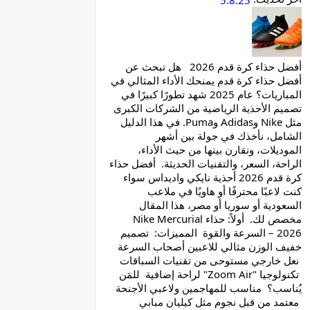
5.8.25
أفضل حذاء كرة قدم 2026 هل تبحث عن
أفضل حذاء كرة قدم يمنحك الأداء المثالي في
المباريات؟ عام 2025 شهد تطورًا كبيرًا في
تصميم الأحذية الرياضية من الشركات الكبرى
مثل Nike وAdidas وPuma. في هذا الدليل
الشامل، نأخذك في جولة بين أشهر
الموديلات، ونقارن بينها من حيث الأداء،
الراحة، السعر، والتقنيات الحديثة. أفضل حذاء
كرة قدم 2026 أحذية نايكي واديداس سواء
كنت لاعبًا محترفًا أو هاويًا في ملاعب
السعودية أو سوريا أو مصر، هذا المقال
مخصص لك. أولاً: حذاء Nike Mercurial
2026 – السرعة والقوة المميزات: تصميم
خفيف الوزن مثالي للاعبين أصحاب السرعة
نعل خارجي مستوحى من تقنيات السباقات
تكنولوجيا "Zoom Air" لراحة إضافية للمَن
يُناسب؟ مناسب للمهاجمين ولاعبي الأجنحة
معتمد من قبل نجوم مثل كيليان مبابي