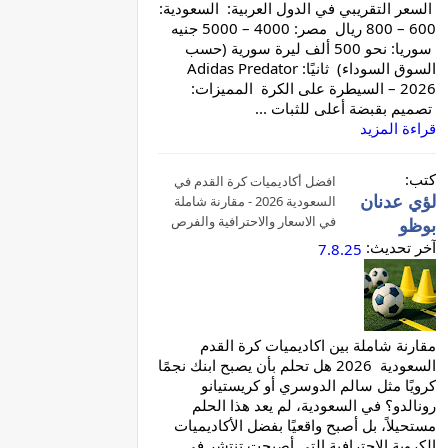
السعر التقريبي في الدول العربية: السعودية:
600 – 800 ريال مصر: 4000 – 5000 جنيه
سوريا: نحو 500 ألف ليرة سورية (حسب
السوق السوداء) ثانيًا: Adidas Predator
2026 – السيطرة على الكرة المميزات:
تصميم بقبضة أعلى للثبات ...
قراءة المزيد
كتب:
افضل أكاديميات كرة القدم في
لؤي عدنان
السعودية 2026 - مقارنة شاملة
في الاسعار والاحترافية والفرص
بوظو
آخر تحديث:
7.8.25
مقارنة شاملة بين اكاديميات كرة القدم
السعودية 2026 هل تحلم بأن يصبح ابنك نجمًا
كرويًا مثل سالم الدوسري أو كريستيانو
رونالدو؟ في السعودية، لم يعد هذا الحلم
مستحيلاً، بل أصبح واقعيًا بفضل الأكاديميات
الكروية الاحترافية التي أصبحت تنتشر في