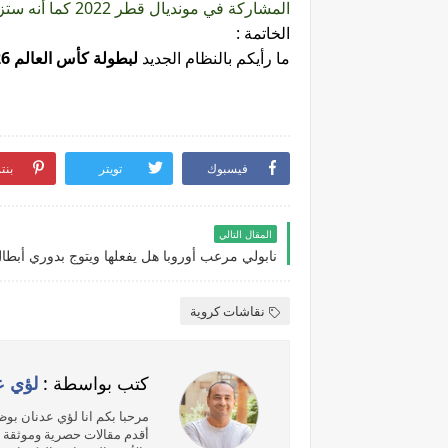
المشاركة في مونديال قطر 2022 كما أنه ستزداد الإيرادات من حيث البث والجهات الراعية والضيافة .
الخاتمة :
ما رأيكم بالنظام الجديد
لبطولة كأس العالم 2026
فيسبوك
تويتر
بنت
المقال التالي
نابولي مرعب أوروبا هل يفعلها ويتوج بدوري أبطال
نقاشات كروية
كتب بواسطة :
لؤي ع
مرحبا بكم انا لؤي عدنان بو
أقدم مقالات حصرية وموثقة ت