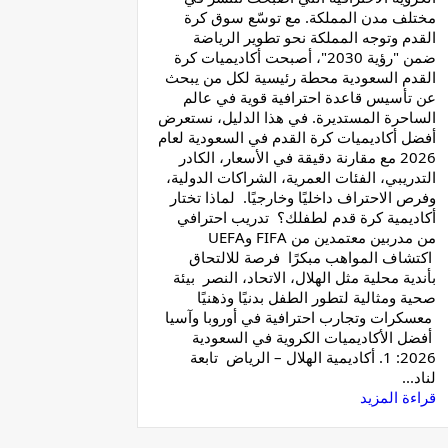
مختلف مدن المملكة. مع توسّع سوق كرة
القدم وتوجه المملكة نحو تطوير الرياضة
ضمن "رؤية 2030"، أصبحت أكاديميات كرة
القدم السعودية محطة رئيسية لكل من يبحث
عن تأسيس قاعدة احترافية قوية في عالم
الساحرة المستديرة. في هذا الدليل، نستعرض
أفضل أكاديميات كرة القدم في السعودية لعام
2026 مع مقارنة دقيقة في الأسعار، الكادر
التدريبي، الفئات العمرية، الشراكات الدولية،
وفرص الاحتراف داخليًا وخارجيًا. لماذا تختار
أكاديمية كرة قدم لطفلك؟ تدريب احترافي
من مدربين معتمدين من FIFA وUEFA
اكتشاف المواهب مبكرًا فرصة للالتحاق
بأندية محلية مثل الهلال، الاتحاد، النصر بيئة
صحية ومثالية لتطور الطفل بدنيًا وذهنيًا
معسكرات وتجارب احترافية في أوروبا وآسيا
أفضل الأكاديميات الكروية في السعودية
2026: 1. أكاديمية الهلال – الرياض تابعة
لناد...
قراءة المزيد