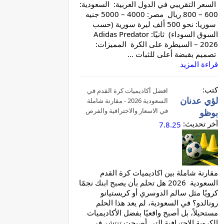
السعر التقريبي في الدول العربية: السعودية:
600 – 800 ريال مصر: 4000 – 5000 جنيه
سوريا: نحو 500 ألف ليرة سورية (حسب
السوق السوداء) ثانيًا: Adidas Predator
2026 – السيطرة على الكرة المميزات:
تصميم بقبضة أعلى للثبات ...
قراءة المزيد
كتب:
افضل أكاديميات كرة القدم في
لؤي عدنان
السعودية 2026 - مقارنة شاملة
في الاسعار والاحترافية والفرص
بوظو
آخر تحديث:
7.8.25
مقارنة شاملة بين اكاديميات كرة القدم
السعودية 2026 هل تحلم بأن يصبح ابنك نجمًا
كرويًا مثل سالم الدوسري أو كريستيانو
رونالدو؟ في السعودية، لم يعد هذا الحلم
مستحيلاً، بل أصبح واقعيًا بفضل الأكاديميات
الكروية الاحترافية التي أصبحت تنتشر في