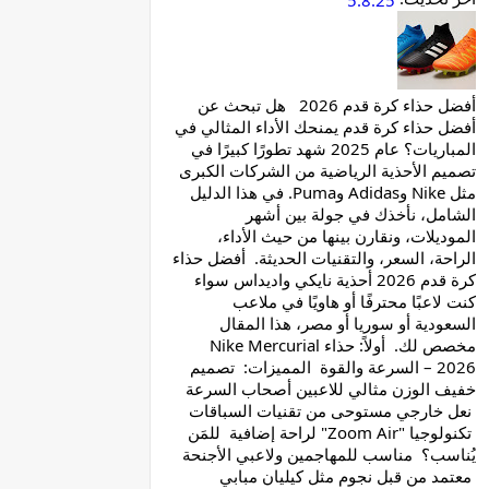
5.8.25
أفضل حذاء كرة قدم 2026 هل تبحث عن
أفضل حذاء كرة قدم يمنحك الأداء المثالي في
المباريات؟ عام 2025 شهد تطورًا كبيرًا في
تصميم الأحذية الرياضية من الشركات الكبرى
مثل Nike وAdidas وPuma. في هذا الدليل
الشامل، نأخذك في جولة بين أشهر
الموديلات، ونقارن بينها من حيث الأداء،
الراحة، السعر، والتقنيات الحديثة. أفضل حذاء
كرة قدم 2026 أحذية نايكي واديداس سواء
كنت لاعبًا محترفًا أو هاويًا في ملاعب
السعودية أو سوريا أو مصر، هذا المقال
مخصص لك. أولاً: حذاء Nike Mercurial
2026 – السرعة والقوة المميزات: تصميم
خفيف الوزن مثالي للاعبين أصحاب السرعة
نعل خارجي مستوحى من تقنيات السباقات
تكنولوجيا "Zoom Air" لراحة إضافية للمَن
يُناسب؟ مناسب للمهاجمين ولاعبي الأجنحة
معتمد من قبل نجوم مثل كيليان مبابي