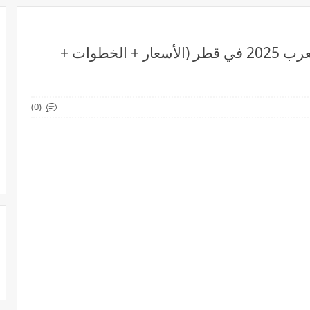
كيفية شراء تذاكر مباريات كأس العرب 2025 في قطر (الأسعار + الخطوات +
(0)