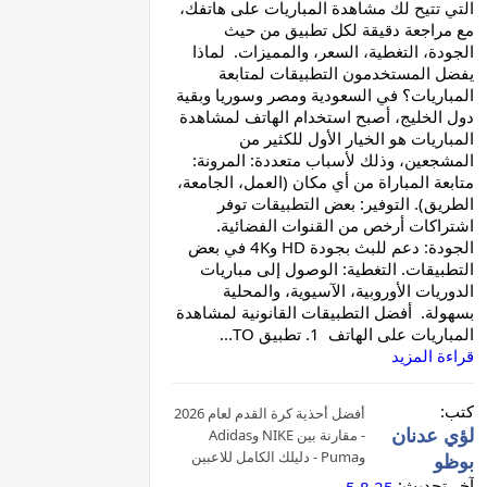
التي تتيح لك مشاهدة المباريات على هاتفك،
مع مراجعة دقيقة لكل تطبيق من حيث
الجودة، التغطية، السعر، والمميزات. لماذا
يفضل المستخدمون التطبيقات لمتابعة
المباريات؟ في السعودية ومصر وسوريا وبقية
دول الخليج، أصبح استخدام الهاتف لمشاهدة
المباريات هو الخيار الأول للكثير من
المشجعين، وذلك لأسباب متعددة: المرونة:
متابعة المباراة من أي مكان (العمل، الجامعة،
الطريق). التوفير: بعض التطبيقات توفر
اشتراكات أرخص من القنوات الفضائية.
الجودة: دعم للبث بجودة HD و4K في بعض
التطبيقات. التغطية: الوصول إلى مباريات
الدوريات الأوروبية، الآسيوية، والمحلية
بسهولة. أفضل التطبيقات القانونية لمشاهدة
المباريات على الهاتف 1. تطبيق TO...
قراءة المزيد
كتب:
أفضل أحذية كرة القدم لعام 2026
لؤي عدنان
- مقارنة بين NIKE وAdidas
وPuma - دليلك الكامل للاعبين
بوظو
في العالم العربي
آخر تحديث: