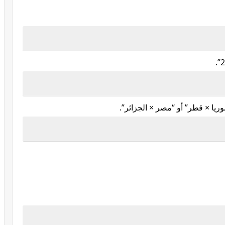
ريا × قطر” أو “مصر × الجزائر”.